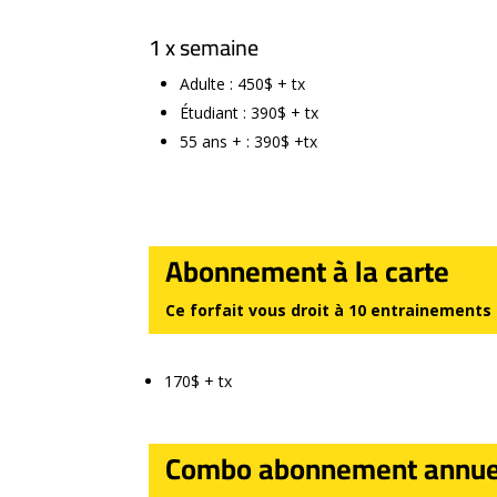
1 x semaine
Adulte : 450$ + tx
Étudiant : 390$ + tx
55 ans + : 390$ +tx
Abonnement à la carte
Ce forfait vous droit à 10 entrainements 
170$ + tx
Combo abonnement annuel 