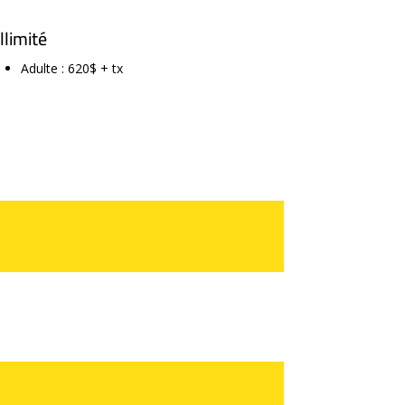
Illimité
Adulte : 620$ + tx