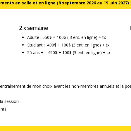
ents en salle et en ligne (8 septembre 2026 au 19 juin 2027)
2 x semaine
Adulte : 550$ + 100$ ( 3 ent. en ligne) + tx
Étudiant : 490$ + 100$ (3 ent. en ligne) + tx
55 ans + : 490$ + 100$ (3 ent. en ligne) + tx
à l’entraînement de mon choix avant les non-membres annuels et
la po
la session;
nts.