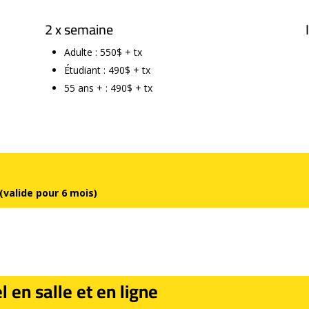
2 x semaine
Adulte : 550$ + tx
Étudiant : 490$ + tx
55 ans + : 490$ + tx
(valide pour 6 mois)
en salle et en ligne